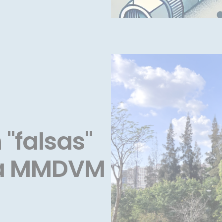
 "falsas"
ra MMDVM