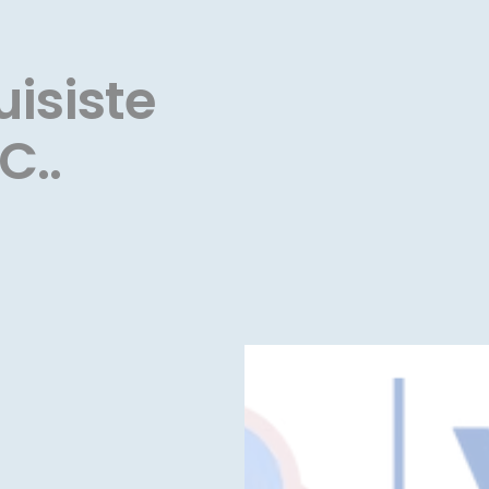
isiste
C..