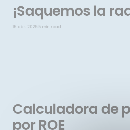
¡Saquemos la rad
15 abr. 2025
5 min read
Calculadora de 
por ROE