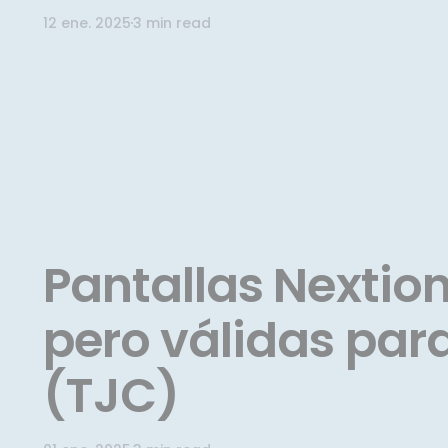
12 ene. 2025
3 min read
Pantallas Nextion
pero válidas pa
(TJC)