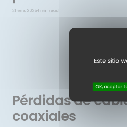
21 ene. 2025
1 min read
Este sitio 
OK, aceptar t
Pérdidas de cabl
coaxiales