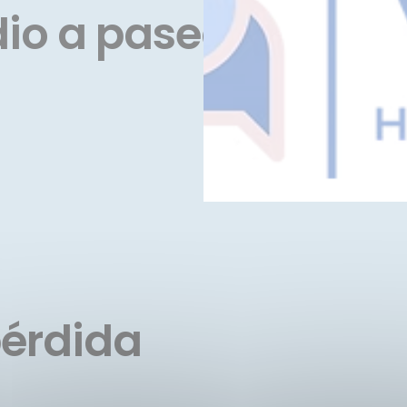
io a pasear!
pérdida