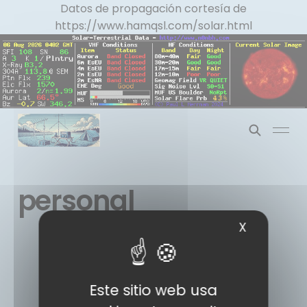
Panel de gestión de cookies
Datos de propagación cortesía de
https://www.hamqsl.com/solar.html
personal
X
Ocultar l
Este sitio web usa